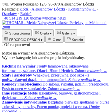
ul. Wojska Polskiego 12/6, 95-070 Aleksandrów Łódzki
Realizacje:
Łódź
·
Aleksandrów Łódzki
·
Konstantynów Ł.
·
Ozorków
·
Rąbień
+48 514 219 120
thomas@thomas.net.pl
Perfekcyjne Meble · od
2008
Strona główna
Oferta
▾
Galeria
▾
FEDORCIO DESIGN
▾
O nas
Kontakt
- Oferta pracowni
Meble na wymiar w Aleksandrowie Łódzkim.
Wybierz kategorię lub zamów projekt indywidualny.
Kuchnie na wymiar
Fronty laminowane, lakierowane,
fornirowane, szklane. Okucia Blum i Hettich.
Zobacz realizacje →
Szafy i garderoby
Wnękowe, przesuwne, pod skos - z
podświetlanymi drążkami i pantografami.
Zobacz realizacje →
Komody i meblościanki
Do salonu, sypialni, jadalni i przedpokoju.
Push-to-open w standardzie.
Zobacz realizacje →
Inne realizacje
Meble łazienkowe, biurowe, gastronomiczne i
dedykowane.
Zobacz realizacje →
Zamówienie indywidualne
Bezpłatne pierwsze spotkanie w biurze
- określamy potrzeby. Potem pomiar, projekt i wycena.
Umów
spotkanie →