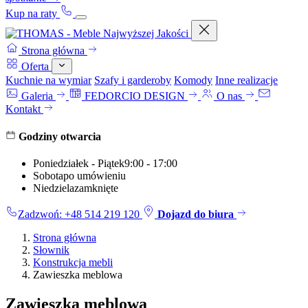
Kup na raty
Strona główna
Oferta
Kuchnie na wymiar
Szafy i garderoby
Komody
Inne realizacje
Galeria
FEDORCIO DESIGN
O nas
Kontakt
Godziny otwarcia
Poniedziałek - Piątek
9:00 - 17:00
Sobota
po umówieniu
Niedziela
zamknięte
Zadzwoń: +48 514 219 120
Dojazd do biura
Strona główna
Słownik
Konstrukcja mebli
Zawieszka meblowa
Zawieszka meblowa