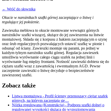
← Wróć do słownika
Okucie w narożnikach szafki górnej zaczepiające o listwę i
regulujące jej położenie.
Zawieszka meblowa to okucie montowane wewnątrz górnych
narożników szafki wiszącej, służące do jej zawieszenia na listwie
montażowej. Składa się z korpusu z hakiem zaczepiającym o szynę
oraz śrub regulacyjnych pozwalających ustawić szafkę w pionie i
odsunąć od ściany. Zawieszki montuje się parami, po jednej w
każdym tylnym narożniku szafki górnej. Regulacja zawieszek
umożliwia wyrównanie całego ciągu szafek na jednej linii i
wyrównanie fug między frontami. Nośność zawieszki dobiera się do
ciężaru szafki wraz z zawartością i ewentualnym AGD. Pewne
zaczepienie zawieszki o listwę decyduje o bezpieczeństwie
zawieszonej szafki.
Zobacz także
Listwa montażowa
- Profil ścienny przenoszący ciężar szafek
górnych, na którym zaczepiają się…
Nóżka regulowana (Konstrukcja)
- Podpora szafki dolnej o
regulowanej wysokości służąca do wypoziomowania