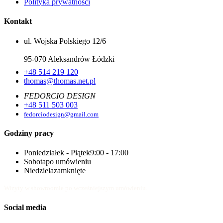
Polityka prywatności
Kontakt
ul. Wojska Polskiego 12/6
95-070 Aleksandrów Łódzki
+48 514 219 120
thomas@thomas.net.pl
FEDORCIO DESIGN
+48 511 503 003
fedorciodesign@gmail.com
Godziny pracy
Poniedziałek - Piątek
9:00 - 17:00
Sobota
po umówieniu
Niedziela
zamknięte
Wizyty w showroomie po wcześniejszym umówieniu.
Social media