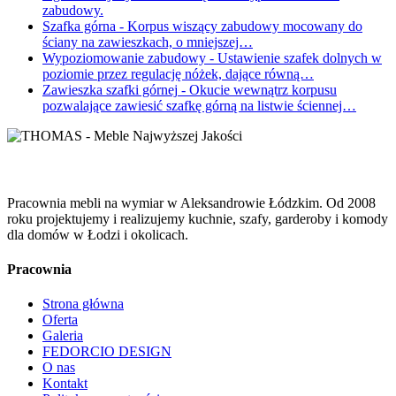
zabudowy.
Szafka górna
- Korpus wiszący zabudowy mocowany do
ściany na zawieszkach, o mniejszej…
Wypoziomowanie zabudowy
- Ustawienie szafek dolnych w
poziomie przez regulację nóżek, dające równą…
Zawieszka szafki górnej
- Okucie wewnątrz korpusu
pozwalające zawiesić szafkę górną na listwie ściennej…
Pracownia mebli na wymiar w Aleksandrowie Łódzkim. Od 2008
roku projektujemy i realizujemy kuchnie, szafy, garderoby i komody
dla domów w Łodzi i okolicach.
Pracownia
Strona główna
Oferta
Galeria
FEDORCIO DESIGN
O nas
Kontakt