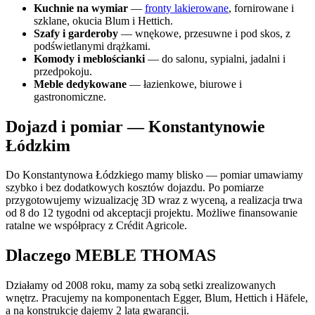
Kuchnie na wymiar
—
fronty lakierowane
, fornirowane i
szklane, okucia Blum i Hettich.
Szafy i garderoby
— wnękowe, przesuwne i pod skos, z
podświetlanymi drążkami.
Komody i meblościanki
— do salonu, sypialni, jadalni i
przedpokoju.
Meble dedykowane
— łazienkowe, biurowe i
gastronomiczne.
Dojazd i pomiar — Konstantynowie
Łódzkim
Do Konstantynowa Łódzkiego mamy blisko — pomiar umawiamy
szybko i bez dodatkowych kosztów dojazdu. Po pomiarze
przygotowujemy wizualizację 3D wraz z wyceną, a realizacja trwa
od 8 do 12 tygodni od akceptacji projektu. Możliwe finansowanie
ratalne we współpracy z Crédit Agricole.
Dlaczego MEBLE THOMAS
Działamy od 2008 roku, mamy za sobą setki zrealizowanych
wnętrz. Pracujemy na komponentach Egger, Blum, Hettich i Häfele,
a na konstrukcję dajemy 2 lata gwarancji.