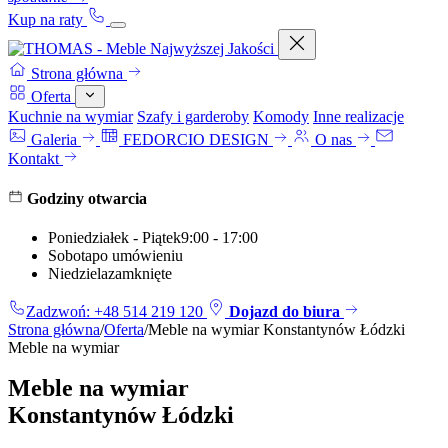
Kup na raty
Strona główna
Oferta
Kuchnie na wymiar
Szafy i garderoby
Komody
Inne realizacje
Galeria
FEDORCIO DESIGN
O nas
Kontakt
Godziny otwarcia
Poniedziałek - Piątek
9:00 - 17:00
Sobota
po umówieniu
Niedziela
zamknięte
Zadzwoń: +48 514 219 120
Dojazd do biura
Strona główna
/
Oferta
/
Meble na wymiar Konstantynów Łódzki
Meble na wymiar
Meble na wymiar
Konstantynów Łódzki