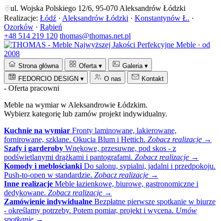
ul. Wojska Polskiego 12/6, 95-070 Aleksandrów Łódzki
Realizacje:
Łódź
·
Aleksandrów Łódzki
·
Konstantynów Ł.
·
Ozorków
·
Rąbień
+48 514 219 120
thomas@thomas.net.pl
Perfekcyjne Meble · od
2008
Strona główna
Oferta
▾
Galeria
▾
FEDORCIO DESIGN
▾
O nas
Kontakt
- Oferta pracowni
Meble na wymiar w Aleksandrowie Łódzkim.
Wybierz kategorię lub zamów projekt indywidualny.
Kuchnie na wymiar
Fronty laminowane, lakierowane,
fornirowane, szklane. Okucia Blum i Hettich.
Zobacz realizacje →
Szafy i garderoby
Wnękowe, przesuwne, pod skos - z
podświetlanymi drążkami i pantografami.
Zobacz realizacje →
Komody i meblościanki
Do salonu, sypialni, jadalni i przedpokoju.
Push-to-open w standardzie.
Zobacz realizacje →
Inne realizacje
Meble łazienkowe, biurowe, gastronomiczne i
dedykowane.
Zobacz realizacje →
Zamówienie indywidualne
Bezpłatne pierwsze spotkanie w biurze
- określamy potrzeby. Potem pomiar, projekt i wycena.
Umów
spotkanie →