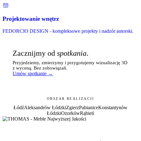
Projektowanie wnętrz
FEDORCIO DESIGN - kompleksowe projekty i nadzór autorski.
Zacznijmy od
spotkania
.
Przyjedziemy, zmierzymy i przygotujemy wizualizację 3D
z wyceną. Bez zobowiązań.
Umów spotkanie →
OBSZAR REALIZACJI
Łódź
Aleksandrów Łódzki
Zgierz
Pabianice
Konstantynów
Łódzki
Ozorków
Rąbień