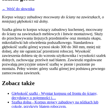
← Wróć do słownika
Korpus wiszący zabudowy mocowany do ściany na zawieszkach, o
mniejszej głębokości niż dolny.
Szafka górna to korpus wiszący zabudowy kuchennej, mocowany
do ściany na zawieszkach meblowych i listwie montażowej. Służy
do przechowywania lżejszych przedmiotów oraz montażu okapu,
mikrofalówki lub oświetlenia podszafkowego. Standardowa
głębokość szafki górnej wynosi około 300 do 360 mm, mniej niż
dolnej, aby nie ograniczać przestrzeni roboczej. Wysokość
zawieszenia dobiera się do wzrostu użytkownika i wysokości szafek
dolnych, zachowując prześwit nad blatem. Zawieszki regulowane
pozwalają precyzyjnie ustawić szafkę w pionie i poziomie po
montażu. Pełny wieniec górny szafki górnej jest podstawą pewnego
zamocowania zawieszek.
Zobacz także
Głębokość szafki
- Wymiar korpusu od frontu do ściany,
decydujący o pojemności i…
Szafka dolna
- Korpus stojący zabudowy na nóżkach lub
cokole, przykryty blatem roboczym.