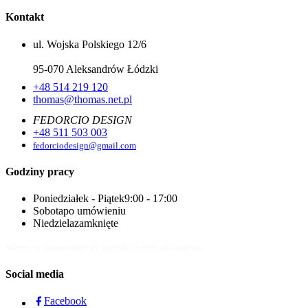
Kontakt
ul. Wojska Polskiego 12/6
95-070 Aleksandrów Łódzki
+48 514 219 120
thomas@thomas.net.pl
FEDORCIO DESIGN
+48 511 503 003
fedorciodesign@gmail.com
Godziny pracy
Poniedziałek - Piątek
9:00 - 17:00
Sobota
po umówieniu
Niedziela
zamknięte
Wizyty w showroomie po wcześniejszym umówieniu.
Social media
Facebook