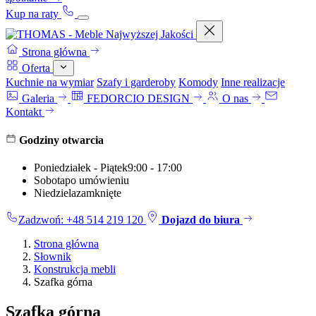
Kup na raty
Strona główna
Oferta
Kuchnie na wymiar
Szafy i garderoby
Komody
Inne realizacje
Galeria
FEDORCIO DESIGN
O nas
Kontakt
Godziny otwarcia
Poniedziałek - Piątek
9:00 - 17:00
Sobota
po umówieniu
Niedziela
zamknięte
Zadzwoń: +48 514 219 120
Dojazd do biura
Strona główna
Słownik
Konstrukcja mebli
Szafka górna
Szafka górna