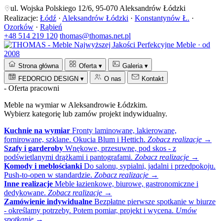
ul. Wojska Polskiego 12/6, 95-070 Aleksandrów Łódzki
Realizacje:
Łódź
·
Aleksandrów Łódzki
·
Konstantynów Ł.
·
Ozorków
·
Rąbień
+48 514 219 120
thomas@thomas.net.pl
Perfekcyjne Meble · od
2008
Strona główna
Oferta
▾
Galeria
▾
FEDORCIO DESIGN
▾
O nas
Kontakt
- Oferta pracowni
Meble na wymiar w Aleksandrowie Łódzkim.
Wybierz kategorię lub zamów projekt indywidualny.
Kuchnie na wymiar
Fronty laminowane, lakierowane,
fornirowane, szklane. Okucia Blum i Hettich.
Zobacz realizacje →
Szafy i garderoby
Wnękowe, przesuwne, pod skos - z
podświetlanymi drążkami i pantografami.
Zobacz realizacje →
Komody i meblościanki
Do salonu, sypialni, jadalni i przedpokoju.
Push-to-open w standardzie.
Zobacz realizacje →
Inne realizacje
Meble łazienkowe, biurowe, gastronomiczne i
dedykowane.
Zobacz realizacje →
Zamówienie indywidualne
Bezpłatne pierwsze spotkanie w biurze
- określamy potrzeby. Potem pomiar, projekt i wycena.
Umów
spotkanie →