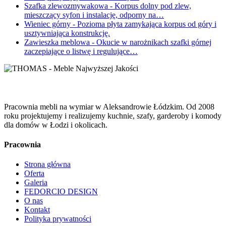
Szafka zlewozmywakowa
- Korpus dolny pod zlew,
mieszczący syfon i instalację, odporny na…
Wieniec górny
- Pozioma płyta zamykająca korpus od góry i
usztywniająca konstrukcję.
Zawieszka meblowa
- Okucie w narożnikach szafki górnej
zaczepiające o listwę i regulujące…
Pracownia mebli na wymiar w Aleksandrowie Łódzkim. Od 2008
roku projektujemy i realizujemy kuchnie, szafy, garderoby i komody
dla domów w Łodzi i okolicach.
Pracownia
Strona główna
Oferta
Galeria
FEDORCIO DESIGN
O nas
Kontakt
Polityka prywatności