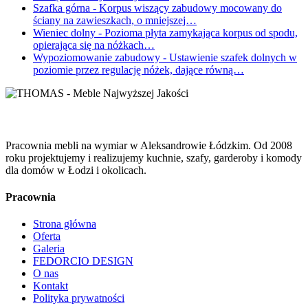
Szafka górna
- Korpus wiszący zabudowy mocowany do
ściany na zawieszkach, o mniejszej…
Wieniec dolny
- Pozioma płyta zamykająca korpus od spodu,
opierająca się na nóżkach…
Wypoziomowanie zabudowy
- Ustawienie szafek dolnych w
poziomie przez regulację nóżek, dające równą…
Pracownia mebli na wymiar w Aleksandrowie Łódzkim. Od 2008
roku projektujemy i realizujemy kuchnie, szafy, garderoby i komody
dla domów w Łodzi i okolicach.
Pracownia
Strona główna
Oferta
Galeria
FEDORCIO DESIGN
O nas
Kontakt
Polityka prywatności