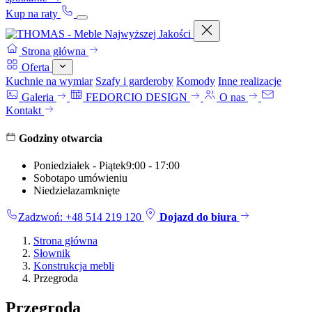
Kup na raty
Strona główna
Oferta
Kuchnie na wymiar
Szafy i garderoby
Komody
Inne realizacje
Galeria
FEDORCIO DESIGN
O nas
Kontakt
Godziny otwarcia
Poniedziałek - Piątek
9:00 - 17:00
Sobota
po umówieniu
Niedziela
zamknięte
Zadzwoń: +48 514 219 120
Dojazd do biura
Strona główna
Słownik
Konstrukcja mebli
Przegroda
Przegroda