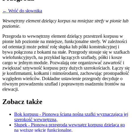
← Wróć do słownika
Wewnętrzny element dzielący korpus na mniejsze strefy w pionie lub
poziomie.
Przegroda to wewnętrzny element dzielący przestrzeń korpusu w
pionie lub poziomie na mniejsze, funkcjonalne strefy. W zależności
od orientacji może pełnić rolę słupka lub półki konstrukcyjnej i
bywa połączona z bokami na stałe. Przegrody stosuje się w szafkach
wielofunkcyjnych, na przykład łączących szuflady, półki i kosze
cargo w jednym module. Pozwalają one organizować zawartość i
zwiększać sztywność korpusu przy dużych szerokościach. Łączy się
je konfirmatami, kołkami i mimośrodami, zachowując prostopadłość
względem wieńców. Dokładne ustawienie przegrody decyduje o
równym prowadzeniu szuflad i poprawnym osadzeniu frontów na
elewacji.
Zobacz także
Bok korpusu
- Pionowa ściana nośna szafki wyznaczająca jej
szerokość wewnętrzną.
Słupek
- Pionowa przegroda wewnątrz korpusu dzieląca go
na węższe sekcje funkcjonalne.