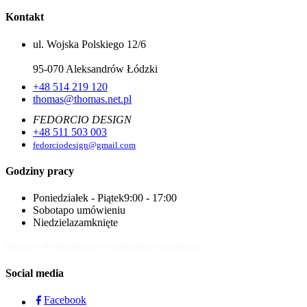
Kontakt
ul. Wojska Polskiego 12/6
95-070 Aleksandrów Łódzki
+48 514 219 120
thomas@thomas.net.pl
FEDORCIO DESIGN
+48 511 503 003
fedorciodesign@gmail.com
Godziny pracy
Poniedziałek - Piątek
9:00 - 17:00
Sobota
po umówieniu
Niedziela
zamknięte
Wizyty w showroomie po wcześniejszym umówieniu.
Social media
Facebook