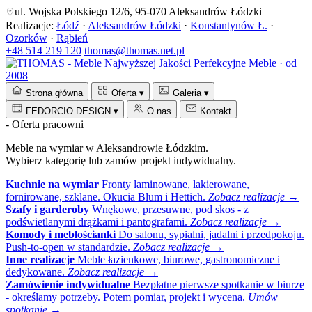
ul. Wojska Polskiego 12/6, 95-070 Aleksandrów Łódzki
Realizacje:
Łódź
·
Aleksandrów Łódzki
·
Konstantynów Ł.
·
Ozorków
·
Rąbień
+48 514 219 120
thomas@thomas.net.pl
Perfekcyjne Meble · od
2008
Strona główna
Oferta
▾
Galeria
▾
FEDORCIO DESIGN
▾
O nas
Kontakt
- Oferta pracowni
Meble na wymiar w Aleksandrowie Łódzkim.
Wybierz kategorię lub zamów projekt indywidualny.
Kuchnie na wymiar
Fronty laminowane, lakierowane,
fornirowane, szklane. Okucia Blum i Hettich.
Zobacz realizacje →
Szafy i garderoby
Wnękowe, przesuwne, pod skos - z
podświetlanymi drążkami i pantografami.
Zobacz realizacje →
Komody i meblościanki
Do salonu, sypialni, jadalni i przedpokoju.
Push-to-open w standardzie.
Zobacz realizacje →
Inne realizacje
Meble łazienkowe, biurowe, gastronomiczne i
dedykowane.
Zobacz realizacje →
Zamówienie indywidualne
Bezpłatne pierwsze spotkanie w biurze
- określamy potrzeby. Potem pomiar, projekt i wycena.
Umów
spotkanie →