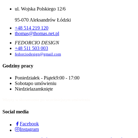
ul. Wojska Polskiego 12/6
95-070 Aleksandrów Łódzki
+48 514 219 120
thomas@thomas.net.pl
FEDORCIO DESIGN
+48 511 503 003
fedorciodesign@gmail.com
Godziny pracy
Poniedziałek - Piątek
9:00 - 17:00
Sobota
po umówieniu
Niedziela
zamknięte
Wizyty w showroomie po wcześniejszym umówieniu.
Social media
Facebook
Instagram