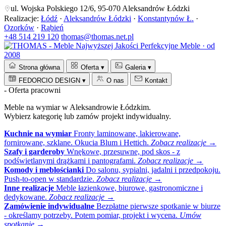
ul. Wojska Polskiego 12/6, 95-070 Aleksandrów Łódzki
Realizacje:
Łódź
·
Aleksandrów Łódzki
·
Konstantynów Ł.
·
Ozorków
·
Rąbień
+48 514 219 120
thomas@thomas.net.pl
Perfekcyjne Meble · od
2008
Strona główna
Oferta
▾
Galeria
▾
FEDORCIO DESIGN
▾
O nas
Kontakt
- Oferta pracowni
Meble na wymiar w Aleksandrowie Łódzkim.
Wybierz kategorię lub zamów projekt indywidualny.
Kuchnie na wymiar
Fronty laminowane, lakierowane,
fornirowane, szklane. Okucia Blum i Hettich.
Zobacz realizacje →
Szafy i garderoby
Wnękowe, przesuwne, pod skos - z
podświetlanymi drążkami i pantografami.
Zobacz realizacje →
Komody i meblościanki
Do salonu, sypialni, jadalni i przedpokoju.
Push-to-open w standardzie.
Zobacz realizacje →
Inne realizacje
Meble łazienkowe, biurowe, gastronomiczne i
dedykowane.
Zobacz realizacje →
Zamówienie indywidualne
Bezpłatne pierwsze spotkanie w biurze
- określamy potrzeby. Potem pomiar, projekt i wycena.
Umów
spotkanie →