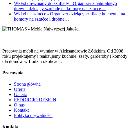
Wkład drewniany do szuflady
- Organizer z naturalnego
drewna dzielący szufladę na komory na sztućce…
Wkład na sztućce
- Organizer dzielący szufladę kuchenną na
komory na sztućce i drobne…
Pracownia mebli na wymiar w Aleksandrowie Łódzkim. Od 2008
roku projektujemy i realizujemy kuchnie, szafy, garderoby i komody
dla domów w Łodzi i okolicach.
Pracownia
Strona główna
Oferta
Galeria
FEDORCIO DESIGN
O nas
Kontakt
Polityka prywatności
Kontakt