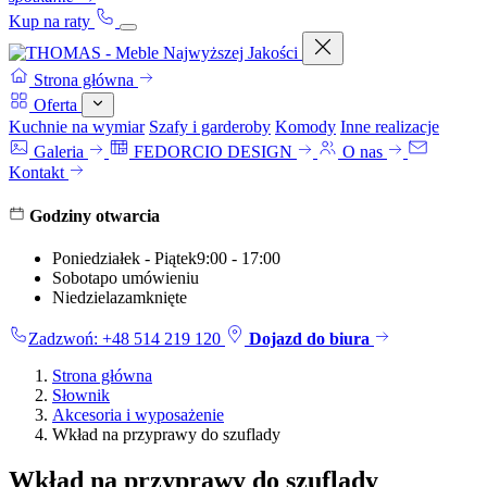
Kup na raty
Strona główna
Oferta
Kuchnie na wymiar
Szafy i garderoby
Komody
Inne realizacje
Galeria
FEDORCIO DESIGN
O nas
Kontakt
Godziny otwarcia
Poniedziałek - Piątek
9:00 - 17:00
Sobota
po umówieniu
Niedziela
zamknięte
Zadzwoń: +48 514 219 120
Dojazd do biura
Strona główna
Słownik
Akcesoria i wyposażenie
Wkład na przyprawy do szuflady
Wkład na przyprawy do szuflady