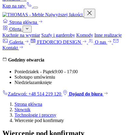
Kup na raty
Strona główna
Oferta
Kuchnie na wymiar
Szafy i garderoby
Komody
Inne realizacje
Galeria
FEDORCIO DESIGN
O nas
Kontakt
Godziny otwarcia
Poniedziałek - Piątek
9:00 - 17:00
Sobota
po umówieniu
Niedziela
zamknięte
Zadzwoń: +48 514 219 120
Dojazd do biura
Strona główna
Słownik
Technologie i procesy
Wiercenie pod konfirmaty
Wiercenie pod konfirmaty