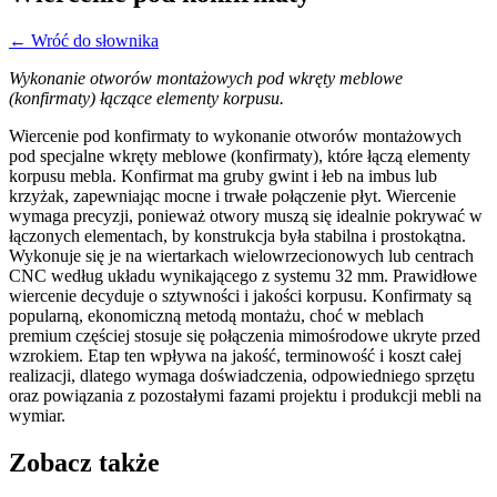
← Wróć do słownika
Wykonanie otworów montażowych pod wkręty meblowe
(konfirmaty) łączące elementy korpusu.
Wiercenie pod konfirmaty to wykonanie otworów montażowych
pod specjalne wkręty meblowe (konfirmaty), które łączą elementy
korpusu mebla. Konfirmat ma gruby gwint i łeb na imbus lub
krzyżak, zapewniając mocne i trwałe połączenie płyt. Wiercenie
wymaga precyzji, ponieważ otwory muszą się idealnie pokrywać w
łączonych elementach, by konstrukcja była stabilna i prostokątna.
Wykonuje się je na wiertarkach wielowrzecionowych lub centrach
CNC według układu wynikającego z systemu 32 mm. Prawidłowe
wiercenie decyduje o sztywności i jakości korpusu. Konfirmaty są
popularną, ekonomiczną metodą montażu, choć w meblach
premium częściej stosuje się połączenia mimośrodowe ukryte przed
wzrokiem. Etap ten wpływa na jakość, terminowość i koszt całej
realizacji, dlatego wymaga doświadczenia, odpowiedniego sprzętu
oraz powiązania z pozostałymi fazami projektu i produkcji mebli na
wymiar.
Zobacz także