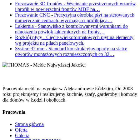
Frezowanie 3D frontów
- Wycinanie przestrzennych wzorów
i profili w powierzchni frontów MDF na…
Frezowanie CNC
- Precyzyjna obróbka płyt na sterowanych
numerycznie centrach, wycinająca i profilująca…
Lakiernia
- Stanowisko z kontrolowanymi warunkami do
nanoszenia powłok lakierniczych na fronty…
Rozkrój płyty
- Cięcie wielkoformatowych płyt na elementy
wg projektu na piłach panelowych.
System 32 mm
- Standard konstrukcyjny oparty na siatce
otworów montażowych rozmieszczonych co 32…
Pracownia mebli na wymiar w Aleksandrowie Łódzkim. Od 2008
roku projektujemy i realizujemy kuchnie, szafy, garderoby i komody
dla domów w Łodzi i okolicach.
Pracownia
Strona główna
Oferta
Galeria