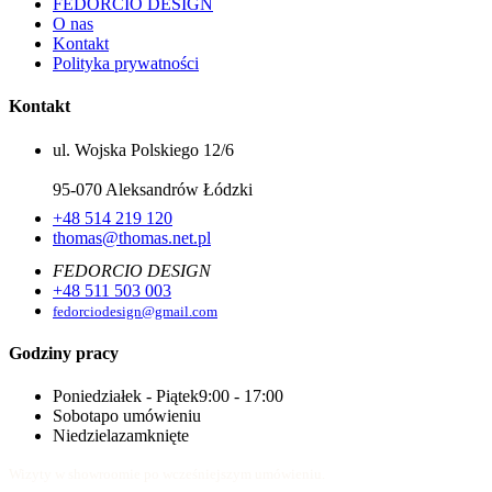
FEDORCIO DESIGN
O nas
Kontakt
Polityka prywatności
Kontakt
ul. Wojska Polskiego 12/6
95-070 Aleksandrów Łódzki
+48 514 219 120
thomas@thomas.net.pl
FEDORCIO DESIGN
+48 511 503 003
fedorciodesign@gmail.com
Godziny pracy
Poniedziałek - Piątek
9:00 - 17:00
Sobota
po umówieniu
Niedziela
zamknięte
Wizyty w showroomie po wcześniejszym umówieniu.