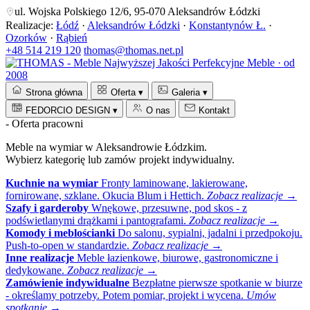
ul. Wojska Polskiego 12/6, 95-070 Aleksandrów Łódzki
Realizacje:
Łódź
·
Aleksandrów Łódzki
·
Konstantynów Ł.
·
Ozorków
·
Rąbień
+48 514 219 120
thomas@thomas.net.pl
Perfekcyjne Meble · od
2008
Strona główna
Oferta
▾
Galeria
▾
FEDORCIO DESIGN
▾
O nas
Kontakt
- Oferta pracowni
Meble na wymiar w Aleksandrowie Łódzkim.
Wybierz kategorię lub zamów projekt indywidualny.
Kuchnie na wymiar
Fronty laminowane, lakierowane,
fornirowane, szklane. Okucia Blum i Hettich.
Zobacz realizacje →
Szafy i garderoby
Wnękowe, przesuwne, pod skos - z
podświetlanymi drążkami i pantografami.
Zobacz realizacje →
Komody i meblościanki
Do salonu, sypialni, jadalni i przedpokoju.
Push-to-open w standardzie.
Zobacz realizacje →
Inne realizacje
Meble łazienkowe, biurowe, gastronomiczne i
dedykowane.
Zobacz realizacje →
Zamówienie indywidualne
Bezpłatne pierwsze spotkanie w biurze
- określamy potrzeby. Potem pomiar, projekt i wycena.
Umów
spotkanie →