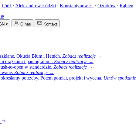
:
Łódź
·
Aleksandrów Łódzki
·
Konstantynów Ł.
·
Ozorków
·
Rąbień
008
GN
▾
O nas
Kontakt
szklane. Okucia Blum i Hettich.
Zobacz realizacje →
i drążkami i pantografami.
Zobacz realizacje →
 Push-to-open w standardzie.
Zobacz realizacje →
kowane.
Zobacz realizacje →
 określamy potrzeby. Potem pomiar, projekt i wycena.
Umów spotkani
t