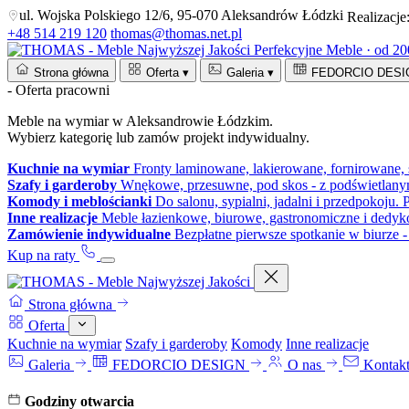
ul. Wojska Polskiego 12/6, 95-070 Aleksandrów Łódzki
Realizacje
+48 514 219 120
thomas@thomas.net.pl
Perfekcyjne Meble · od 2
Strona główna
Oferta
▾
Galeria
▾
FEDORCIO DESI
- Oferta pracowni
Meble na wymiar w Aleksandrowie Łódzkim.
Wybierz kategorię lub zamów projekt indywidualny.
Kuchnie na wymiar
Fronty laminowane, lakierowane, fornirowane, 
Szafy i garderoby
Wnękowe, przesuwne, pod skos - z podświetlanym
Komody i meblościanki
Do salonu, sypialni, jadalni i przedpokoju.
Inne realizacje
Meble łazienkowe, biurowe, gastronomiczne i dedy
Zamówienie indywidualne
Bezpłatne pierwsze spotkanie w biurze -
Kup na raty
Strona główna
Oferta
Kuchnie na wymiar
Szafy i garderoby
Komody
Inne realizacje
Galeria
FEDORCIO DESIGN
O nas
Kontak
Godziny otwarcia