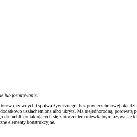
e lub fornirowanie.
iórów drzewnych i spoiwa żywicznego, bez powierzchniowej okładziny.
 dodatkowo uszlachetniona albo ukryta. Ma niejednorodną, porowatą po
o do mebli kontaktujących się z otoczeniem mieszkalnym używa się klas
czne elementy konstrukcyjne.