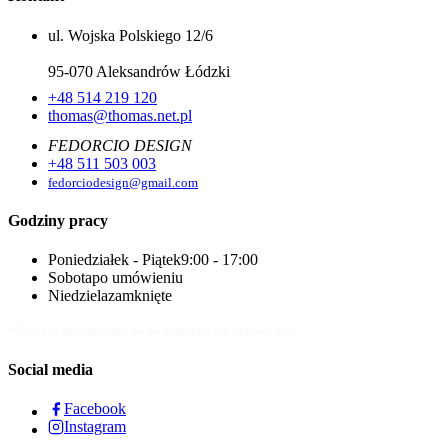
ul. Wojska Polskiego 12/6
95-070 Aleksandrów Łódzki
+48 514 219 120
thomas@thomas.net.pl
FEDORCIO DESIGN
+48 511 503 003
fedorciodesign@gmail.com
Godziny pracy
Poniedziałek - Piątek
9:00 - 17:00
Sobota
po umówieniu
Niedziela
zamknięte
Wizyty w showroomie po wcześniejszym umówieniu.
Social media
Facebook
Instagram