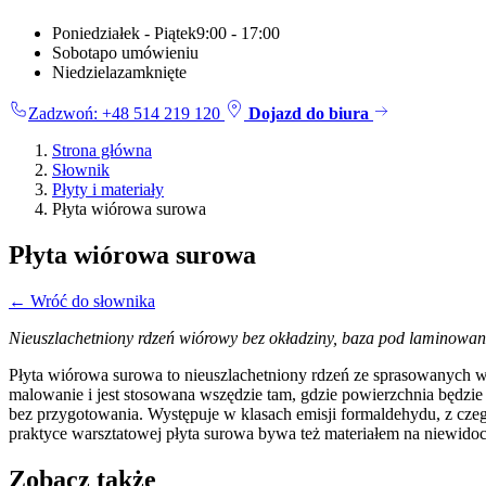
Poniedziałek - Piątek
9:00 - 17:00
Sobota
po umówieniu
Niedziela
zamknięte
Zadzwoń: +48 514 219 120
Dojazd do biura
Strona główna
Słownik
Płyty i materiały
Płyta wiórowa surowa
Płyta wiórowa surowa
← Wróć do słownika
Nieuszlachetniony rdzeń wiórowy bez okładziny, baza pod laminowani
Płyta wiórowa surowa to nieuszlachetniony rdzeń ze sprasowanych w
malowanie i jest stosowana wszędzie tam, gdzie powierzchnia będzie
bez przygotowania. Występuje w klasach emisji formaldehydu, z czeg
praktyce warsztatowej płyta surowa bywa też materiałem na niewido
Zobacz także