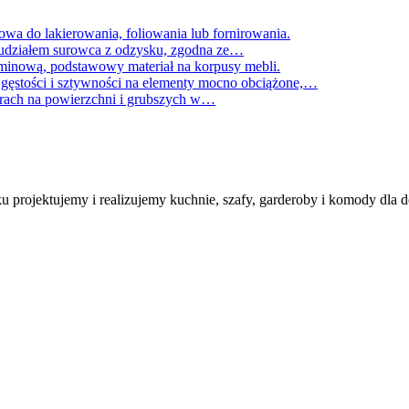
a do lakierowania, foliowania lub fornirowania.
udziałem surowca z odzysku, zgodna ze…
aminową, podstawowy materiał na korpusy mebli.
j gęstości i sztywności na elementy mocno obciążone,…
órach na powierzchni i grubszych w…
projektujemy i realizujemy kuchnie, szafy, garderoby i komody dla 