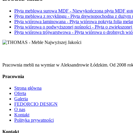
Płyta meblowa surowa MDF
- Niewykończona płyta MDF gotow
Płyta meblowa z recyklingu
- Płyta drewnopochodna z dużym 
Płyta wiórowa laminowana
- Płyta wiórowa pokryta folią mel
Płyta wiórowa o podwyższonej nośności
- Płyta o zwiększone
Płyta wiórowa trójwarstwowa
- Płyta wiórowa o drobnych wi
Pracownia mebli na wymiar w Aleksandrowie Łódzkim. Od 2008 roku 
Pracownia
Strona główna
Oferta
Galeria
FEDORCIO DESIGN
O nas
Kontakt
Polityka prywatności
Kontakt