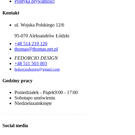
Polityka prywatności
Kontakt
ul. Wojska Polskiego 12/6
95-070 Aleksandrów Łódzki
+48 514 219 120
thomas@thomas.net.pl
FEDORCIO DESIGN
+48 511 503 003
fedorciodesign@gmail.com
Godziny pracy
Poniedziałek - Piątek
9:00 - 17:00
Sobota
po umówieniu
Niedziela
zamknięte
Wizyty w showroomie po wcześniejszym umówieniu.
Social media