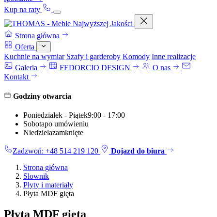
Kup na raty
Strona główna
Oferta
Kuchnie na wymiar
Szafy i garderoby
Komody
Inne realizacje
Galeria
FEDORCIO DESIGN
O nas
Kontakt
Godziny otwarcia
Poniedziałek - Piątek
9:00 - 17:00
Sobota
po umówieniu
Niedziela
zamknięte
Zadzwoń: +48 514 219 120
Dojazd do biura
Strona główna
Słownik
Płyty i materiały
Płyta MDF gięta
Płyta MDF gięta