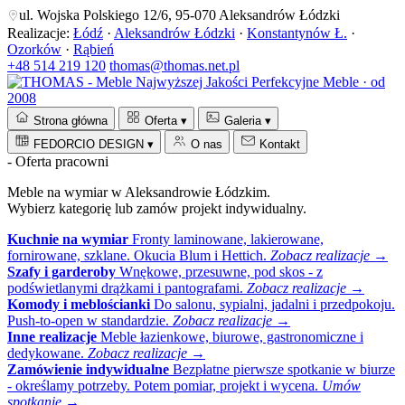
ul. Wojska Polskiego 12/6, 95-070 Aleksandrów Łódzki
Realizacje:
Łódź
·
Aleksandrów Łódzki
·
Konstantynów Ł.
·
Ozorków
·
Rąbień
+48 514 219 120
thomas@thomas.net.pl
Perfekcyjne Meble · od
2008
Strona główna
Oferta
▾
Galeria
▾
FEDORCIO DESIGN
▾
O nas
Kontakt
- Oferta pracowni
Meble na wymiar w Aleksandrowie Łódzkim.
Wybierz kategorię lub zamów projekt indywidualny.
Kuchnie na wymiar
Fronty laminowane, lakierowane,
fornirowane, szklane. Okucia Blum i Hettich.
Zobacz realizacje →
Szafy i garderoby
Wnękowe, przesuwne, pod skos - z
podświetlanymi drążkami i pantografami.
Zobacz realizacje →
Komody i meblościanki
Do salonu, sypialni, jadalni i przedpokoju.
Push-to-open w standardzie.
Zobacz realizacje →
Inne realizacje
Meble łazienkowe, biurowe, gastronomiczne i
dedykowane.
Zobacz realizacje →
Zamówienie indywidualne
Bezpłatne pierwsze spotkanie w biurze
- określamy potrzeby. Potem pomiar, projekt i wycena.
Umów
spotkanie →