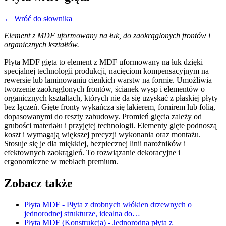
← Wróć do słownika
Element z MDF uformowany na łuk, do zaokrąglonych frontów i
organicznych kształtów.
Płyta MDF gięta to element z MDF uformowany na łuk dzięki
specjalnej technologii produkcji, nacięciom kompensacyjnym na
rewersie lub laminowaniu cienkich warstw na formie. Umożliwia
tworzenie zaokrąglonych frontów, ścianek wysp i elementów o
organicznych kształtach, których nie da się uzyskać z płaskiej płyty
bez łączeń. Gięte fronty wykańcza się lakierem, fornirem lub folią,
dopasowanymi do reszty zabudowy. Promień gięcia zależy od
grubości materiału i przyjętej technologii. Elementy gięte podnoszą
koszt i wymagają większej precyzji wykonania oraz montażu.
Stosuje się je dla miękkiej, bezpiecznej linii narożników i
efektownych zaokrągleń. To rozwiązanie dekoracyjne i
ergonomiczne w meblach premium.
Zobacz także
Płyta MDF
- Płyta z drobnych włókien drzewnych o
jednorodnej strukturze, idealna do…
Płyta MDF (Konstrukcja)
- Jednorodna płyta z