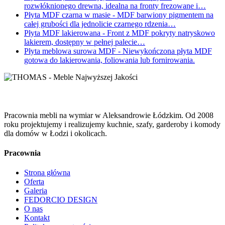
rozwłóknionego drewna, idealna na fronty frezowane i…
Płyta MDF czarna w masie
- MDF barwiony pigmentem na
całej grubości dla jednolicie czarnego rdzenia…
Płyta MDF lakierowana
- Front z MDF pokryty natryskowo
lakierem, dostępny w pełnej palecie…
Płyta meblowa surowa MDF
- Niewykończona płyta MDF
gotowa do lakierowania, foliowania lub fornirowania.
Pracownia mebli na wymiar w Aleksandrowie Łódzkim. Od 2008
roku projektujemy i realizujemy kuchnie, szafy, garderoby i komody
dla domów w Łodzi i okolicach.
Pracownia
Strona główna
Oferta
Galeria
FEDORCIO DESIGN
O nas
Kontakt