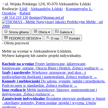
ul. Wojska Polskiego 12/6, 95-070 Aleksandrów Łódzki
Realizacje:
Łódź
·
Aleksandrów Łódzki
·
Konstantynów Ł.
·
Ozorków
·
Rąbień
+48 514 219 120
thomas@thomas.net.pl
Perfekcyjne Meble · od
2008
Strona główna
Oferta
▾
Galeria
▾
FEDORCIO DESIGN
▾
O nas
Kontakt
- Oferta pracowni
Meble na wymiar w Aleksandrowie Łódzkim.
Wybierz kategorię lub zamów projekt indywidualny.
Kuchnie na wymiar
Fronty laminowane, lakierowane,
fornirowane, szklane. Okucia Blum i Hettich.
Zobacz realizacje →
Szafy i garderoby
Wnękowe, przesuwne, pod skos - z
podświetlanymi drążkami i pantografami.
Zobacz realizacje →
Komody i meblościanki
Do salonu, sypialni, jadalni i przedpokoju.
Push-to-open w standardzie.
Zobacz realizacje →
Inne realizacje
Meble łazienkowe, biurowe, gastronomiczne i
dedykowane.
Zobacz realizacje →
Zamówienie indywidualne
Bezpłatne pierwsze spotkanie w biurze
- określamy potrzeby. Potem pomiar, projekt i wycena.
Umów
spotkanie →