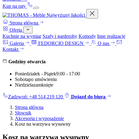
Kup na raty
Strona główna
Oferta
Kuchnie na wymiar
Szafy i garderoby
Komody
Inne realizacje
Galeria
FEDORCIO DESIGN
O nas
Kontakt
Godziny otwarcia
Poniedziałek - Piątek
9:00 - 17:00
Sobota
po umówieniu
Niedziela
zamknięte
Zadzwoń: +48 514 219 120
Dojazd do biura
Strona główna
Słownik
Akcesoria i wyposażenie
Kosz na warzywa wysuwny
Kosz na warzywa wysuwny