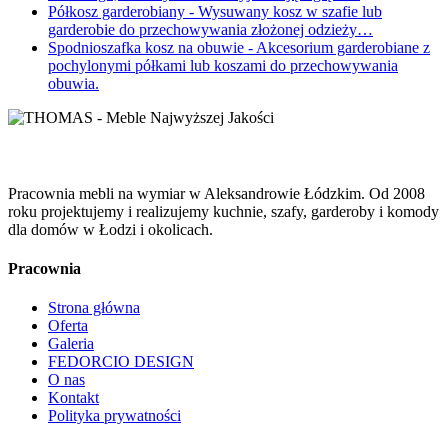
Półkosz garderobiany
- Wysuwany kosz w szafie lub
garderobie do przechowywania złożonej odzieży…
Spodnioszafka kosz na obuwie
- Akcesorium garderobiane z
pochylonymi półkami lub koszami do przechowywania
obuwia.
Pracownia mebli na wymiar w Aleksandrowie Łódzkim. Od 2008
roku projektujemy i realizujemy kuchnie, szafy, garderoby i komody
dla domów w Łodzi i okolicach.
Pracownia
Strona główna
Oferta
Galeria
FEDORCIO DESIGN
O nas
Kontakt
Polityka prywatności