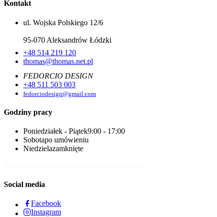
Kontakt
ul. Wojska Polskiego 12/6
95-070 Aleksandrów Łódzki
+48 514 219 120
thomas@thomas.net.pl
FEDORCIO DESIGN
+48 511 503 003
fedorciodesign@gmail.com
Godziny pracy
Poniedziałek - Piątek
9:00 - 17:00
Sobota
po umówieniu
Niedziela
zamknięte
Wizyty w showroomie po wcześniejszym umówieniu.
Social media
Facebook
Instagram