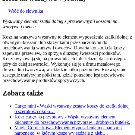
← Wróć do słownika
Wysuwany element szafki dolnej z przewiewnymi koszami na
warzywa i owoce.
Kosz na warzywa wysuwny to element wyposażenia szafki dolnej z
otwartymi koszami lub skrzynkami przeznaczonymi do
przechowywania warzyw i owoców. Otwarta konstrukcja koszy
zapewnia przewiew, co sprzyja dłuższej świeżości produktów.
Kosze wysuwają się na prowadnicach lub stelażu, dając dostęp z
góry do całej zawartości. Wykonuje się je z drutu metalowego,
drewna lub tworzywa, w układzie kilku poziomów. Rozwiązanie
zastępuje tradycyjne półki tam, gdzie potrzebne jest przewiewne
przechowywanie produktów spożywczych.
Zobacz także
Cargo mini
- Wąski wysuwny zestaw koszy do szafki dolnej
o szerokości około…
Kosz cargo na przyprawy
- Wąski wysuwny element
kuchenny do przechowywania przypraw i drobnych butelek.
Magic Corner kosz
- Element wyposażenia mechanizmu
narożnego, w którym kosze wyjeżdżają z głębi…